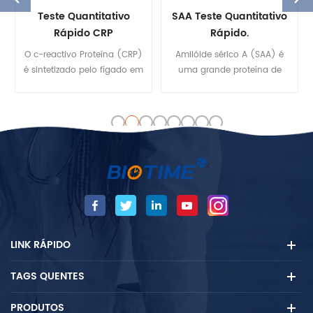
Teste Quantitativo
SAA Teste Quantitativo
Rápido CRP
Rápido.
O c-reactivo Proteína (CRP)
Amilóide sérico A (SAA) é
é sintetizado pelo fígado em
uma grande proteína de
resposta a interleucina-6 e é
fase aguda em seres
bem conhecido como um
humanos e cães. O nível de
dos clássicos fase aguda
SAA As proteínas no sangue
Reagentes. É usado como
aumenta em apenas
marcador de inflamação e
algumas horas após o início
cardiovascular doenças (C-
de vários estímulos
VD). Biotime Teste de CRP
inflamatórios Estes incluem
inclui HS-CRP e parâmetros
infecção, trauma e cirurgia
normais de teste de CRP que
possuem um teste mais
amplo variação.
LINK RÁPIDO
TAGS QUENTES
PRODUTOS