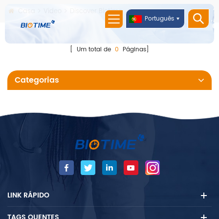
Casa
Video
Discover Biotime
Português
[ Um total de
0
Páginas]
Categorias
LINK RÁPIDO
TAGS QUENTES