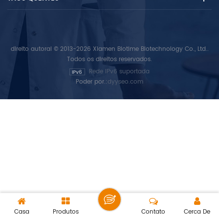
direito autoral © 2013-2026 Xiamen Biotime Biotechnology Co., Ltd..
Todos os direitos reservados.
Rede IPv6 suportada
Poder por.:
dyyseo.com
Casa
Produtos
Contato
Cerca De