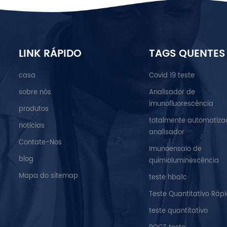
LINK RÁPIDO
TAGS QUENTES
casa
Covid 19 teste
sobre nós
Analisador de
imunofluorescência
produtos
totalmente automatiza
notícias
analisador
Contate-Nos
Imunoensaio de
blog
quimioluminescência
Mapa do sitemap
teste hba1c
Teste Quantitativo Ráp
teste quantitativo