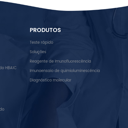
PRODUTOS
Teste rápido
Soluções
Reagente de Imunofluorescência
do HBA1C
Imunoensaio de quimioluminescência
Diagnóstico molecular
ido