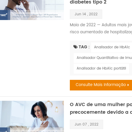
diabetes tipo 2
Jun 14 , 2022
Maio de 2022 — Adultos mais j
risco aumentado de hospitalizaç
com um estudo apresentado nas
Association Quality of Care and
TAG :
Analisador de HbA1c
maio a 14 em Reston, Virgínia. R
Analisador Quantitativo de Imu
Medical Cent...
Analisador de HbA1c portátil
Consulte Mais Informação
O AVC de uma mulher pode
precocemente devido a d
Jun 07 , 2022