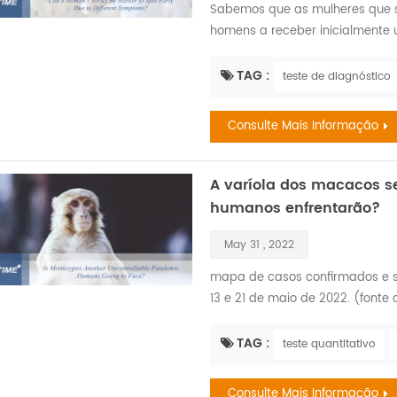
Sabemos que as mulheres que 
homens a receber inicialmente 
elas nem sempre exibem o que p
AVC com a mesma frequência q
TAG :
teste de diagnóstico
Organization WSO: Incidência e
combinados em mulheres com ..
Consulte Mais Informação
A varíola dos macacos s
humanos enfrentarão?
May 31 , 2022
mapa de casos confirmados e s
13 e 21 de maio de 2022. (fonte
da varíola dos macacos foi isola
quando macacos enviados de C
TAG :
teste quantitativo
Dinamarca adoeceram. no entan
1970, quando o vírus foi...
Consulte Mais Informação