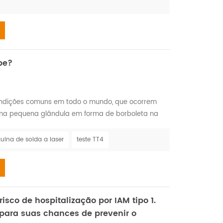
be?
condições comuns em todo o mundo, que ocorrem
uma pequena glândula em forma de borboleta na
ncionando corretamente. Os dois principais tipos
potireoidismo e o hipertireoidismo. Ambas as
ina de solda a laser
teste TT4
 por outras doenças que afetam a maneira como a
sco de hospitalização por IAM tipo 1.
 para suas chances de prevenir o