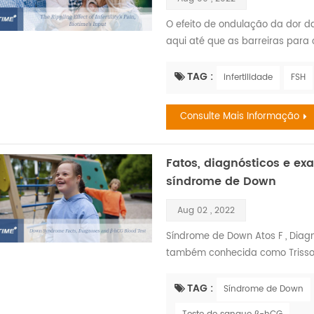
O efeito de ondulação da dor da 
aqui até que as barreiras para 
infertilidade é quando o sistem
falha em conseguir uma gravide
TAG :
infertilidade
FSH
regulares desprotegidas. Cerca
conceber. Ce...
Consulte Mais Informação
Fatos, diagnósticos e e
síndrome de Down
Aug 02 , 2022
Síndrome de Down Atos F , Diag
também conhecida como Trissom
síndrome de Down em todo o mu
para qualquer bebê. De muita
TAG :
Síndrome de Down
outros bebês. Todos os bebês pr