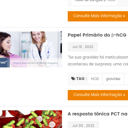
Teste de sangue β-hCG
brincar, mas, acima d...
Consulte Mais Informação
Papel Primário do β-hCG
Jul 19 , 2022
“Se sua gravidez foi meticulos
aconteceu de surpresa, uma coi
A gravidez e a promessa do ta
com seu recém-nascido é um mo
TAG :
hCG
gravidez
mas também é um momento estr
interminável de coisas ...
Consulte Mais Informação
A resposta tônica PCT n
Jul 05 , 2022