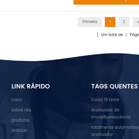
Primeira
1
2
[ Um total de
2
Pági
LINK RÁPIDO
TAGS QUENTES
casa
Covid 19 teste
sobre nós
Analisador de
imunofluorescência
produtos
totalmente automatiza
notícias
analisador