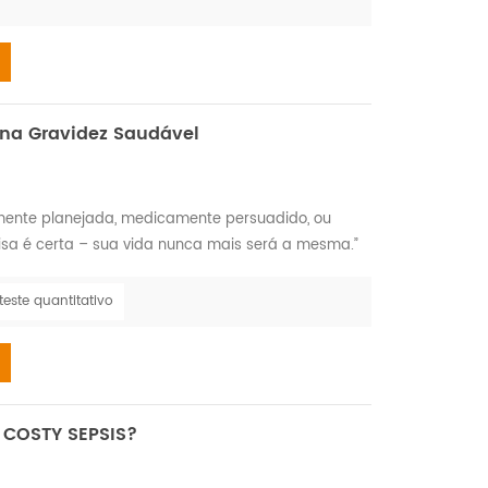
 na Gravidez Saudável
amente planejada, medicamente persuadido, ou
sa é certa – sua vida nunca mais será a mesma.”
mborilar de pezinhos e longas tardes aconchegadas
mento emocionante para qualquer futuro pai,
teste quantitativo
essante, repleto de uma lista aparentemente
a COSTY SEPSIS?