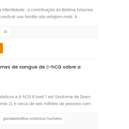
infertilidade , a contribuição do Biotime Estamos
construir sua família não estejam mais. A
a reprodutor masculino ou feminino é definido pela
z (conceber) apesar de ter relações sexuais
LE
 de 1 em cada 7 casais pode ter dificuldade em
xames de sangue de β-hCG sobre a
nósticos e β-hCG B lood T est Síndrome de Down,
ia 21, e cerca de seis milhões de pessoas com
ndo. Não há como saber o que o futuro reserva
s maneiras, bebês com síndrome de Down são como
gonadotrofina coriónica humana
ecisam ser alimentados, trocar as fraldas e