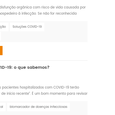
disfunção orgânica com risco de vida causada por
spedeiro à infecção. Se não for reconhecida
ente, pode levar a choque séptico, falência de
ais frequentemente uma complicação grave da
cção
Soluções COVID-19
aíses de baixa e média renda, onde representa uma
VID-19: o que sabemos?
s pacientes hospitalizados com COVID-19 terão
l de início recente”. É um bom momento para revisar
por COVID-19 afeta a tireoide e, inversamente,
ente pode afetar os riscos associados à infecção
al
biomarcador de doenças infecciosas
arefa tão fácil como se poderia pensar. Um número