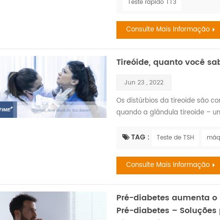
Teste rápido TT3
sem...
Consulte Mais Informação
Tireóide, quanto você sa
Jun 23 , 2022
Os distúrbios da tireoide são 
quando a glândula tireoide – 
frente do pescoço – não está fu
de doenças da tireoide são o hi
TAG :
Teste de TSH
máqu
condições podem ser causadas
glândula tireoide...
Consulte Mais Informação
Pré-diabetes aumenta o ri
Pré-diabetes – Soluções