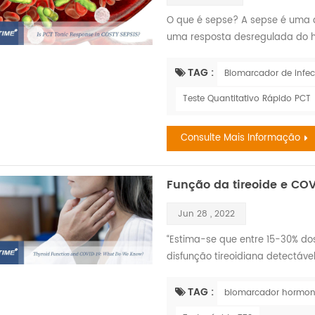
O que é sepse? A sepse é uma 
uma resposta desregulada do ho
precocemente e tratada prontam
múltiplos órgãos e morte. É m
TAG :
Biomarcador de infe
infecção, particularmente em p
Teste Quantitativo Rápido PCT
das principais cau...
Consulte Mais Informação
Função da tireoide e CO
Jun 28 , 2022
“Estima-se que entre 15-30% do
disfunção tireoidiana detectáve
os dados sobre como a infecção 
como a doença da tireoide exist
TAG :
biomarcador hormon
por COVID-19. Esta não é uma t