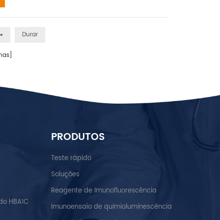
Durar
nas]
PRODUTOS
Teste rápido
Soluções
Reagente de Imunofluorescência
do HBA1C
Imunoensaio de quimioluminescência