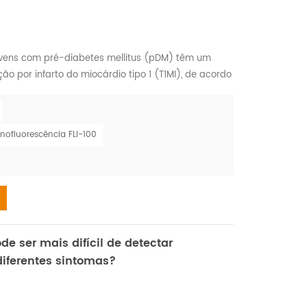
ovens com pré-diabetes mellitus (pDM) têm um
ão por infarto do miocárdio tipo 1 (T1MI), de acordo
 Sessões Científicas 2022 da American Heart
 Outcomes Research, realizada a partir de 13 de
upak Desai, MBBS, do Atlanta Veterans Affairs
nofluorescência FLI-100
 ser mais difícil de detectar
iferentes sintomas?