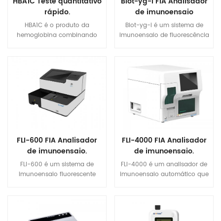
HBA1C Teste quantitativo
Biot-yg-i FIA Analisador
rápido.
de imunoensaio
(Fluorescência
HBA1C é o produto da
Biot-yg-i é um sistema de
Imunoensaio
hemoglobina combinando
imunoensaio de fluorescência
Analisador)
com glicose no sangue em
com canal único que mede a
glóbulos vermelhos, que pode
QuantitativoConcentração de
refletir o nível médio da
um analito direcionado em
glicose no sangue sobre o
sangue humano e urina.
Amid 2-3 meses.
FLI-600 FIA Analisador
FLI-4000 FIA Analisador
de imunoensaio.
de imunoensaio.
FLI-600 é um sistema de
FLI-4000 é um analisador de
imunoensaio fluorescente
imunoensaio automático que
com 6 canais que usa
mede a concentração de
sangue e urina para medir
analito direcionado em
aConcentração quantitativa
sangue humano e urina. FLI-
de analito direcionado. Seu
4000 é projetado para