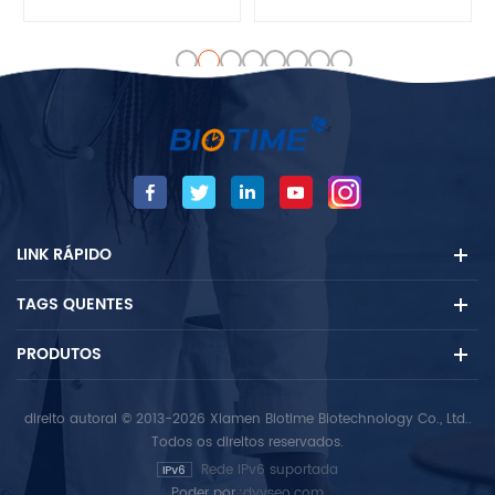
imunoglobulina (IG)
com 6 canais que usa
"isotipo") que só foi
sangue e urina para medir
encontrado em mamíferos.
aConcentração quantitativa
IgE é sintetizado por plasma
de analito direcionado. Seu
células. IgE A função
processo de teste
principal é imunidade aos
automatizado permite
parasitas, como helmintos
realizar vários testes
como Schistosoma Mansoni,
simultâneos para seis
Trichinella Spiralis e Fasciola
amostras diferentes.
Hepatica. IgE total é utilizado
LINK RÁPIDO
durante defesa imunológica
contra Certos parasitas
TAGS QUENTES
protozoários, como
Plasmodium Falciparum. O
IGE total pode ter evoluído
PRODUTOS
como última linha de defesa
para proteger contra
direito autoral © 2013-2026 Xiamen Biotime Biotechnology Co., Ltd..
Venoms.
Todos os direitos reservados.
Rede IPv6 suportada
Poder por.:
dyyseo.com