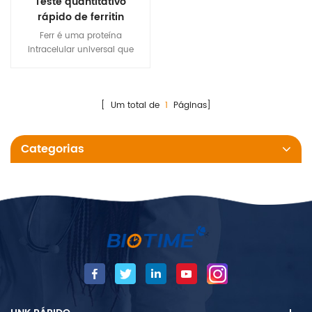
Teste quantitativo
rápido de ferritin
Ferr é uma proteína
intracelular universal que
armazena o ferro e a libera
em uma moda controlada. A
proteína é produzida por
quase todos os organismos
[ Um total de
1
Páginas]
vivos, incluindo algas,
bactérias, plantas superiores e
Categorias
animais. Em humanos, age
como um tampão Contra
Deficiência de ferro e ferro
Sobrecarga. Ferritina é
encontrada na maioria dos
tecidos como A Cytosolic
Proteína, mas pequenas
quantidades são secretadas
no soro funcionando como
um ferro portador. Ferritina
plasmática é também um
marcador indireto da