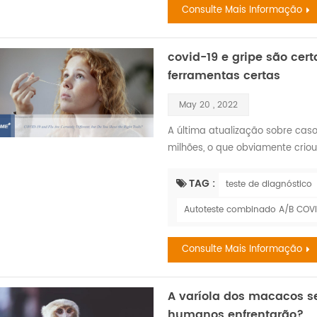
entanto, o envelhe...
Consulte Mais Informação
covid-19 e gripe são cer
ferramentas certas
May 20 , 2022
A última atualização sobre cas
milhões, o que obviamente cri
vida aceito, removeu a ilusão d
gritante sobre alguns dos men
TAG :
teste de diagnóstico
correlação com a gripe durante 
Autoteste combinado A/B COVI
são transmitido...
Consulte Mais Informação
A varíola dos macacos s
humanos enfrentarão?