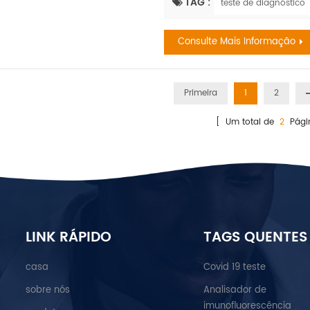
AVC com a mesma frequência q
TAG :
teste de diagnóstico
Organization WSO: Incidência e
combinados em mulheres com ..
Consulte Mais Informação
Primeira
1
2
[ Um total de
2
Pági
LINK RÁPIDO
TAGS QUENTES
casa
Covid 19 teste
sobre nós
Analisador de
imunofluorescência