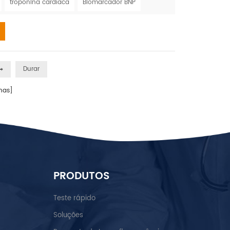
ue os homens. De acordo com a World Stroke
troponina cardíaca
Biomarcador BNP
 prevalência para todos os tipos de AVC
.
Durar
nas]
PRODUTOS
Teste rápido
Soluções