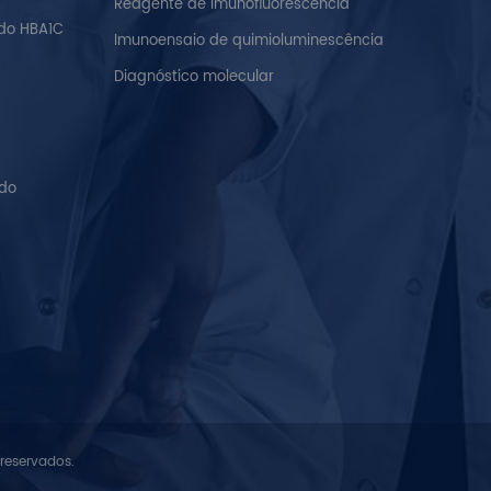
Reagente de Imunofluorescência
do HBA1C
Imunoensaio de quimioluminescência
Diagnóstico molecular
ido
 reservados.