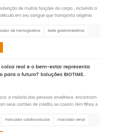
utenção de muitas funções do corpo ,, incluindo a
lécula em seu sangue que transporta oxigênio.
manter células saudáveis, pele, cabelo, e unhas. a
dos distúrbios nutricionais mais comuns. afeta entre
isador de hemoglobina
teste gastrointestinal
, o que representa entre metade e dois terç...
coisa real e o bem-estar representa
para o futuro? Soluções BIOTIME.
sce. a maioria das pessoas envelhece. encontram
 seus cartões de crédito, se casam, têm filhos, e
ue isso é, está envelhecendo.” —maya angelou.
ecimento é um processo complexo que leva a
marcador cardiovascular
marcador renal
 do corpo e em todas as funções da pessoa; no