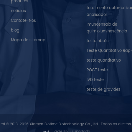
produtos
totalmente automatiza
notícias
analisador
Contate-Nos
Imunoensaio de
blog
quimioluminescência
Mapa do sitemap
teste hba1c
Teste Quantitativo Ráp
teste quantitativo
POCT teste
IVD teste
teste de gravidez
oral © 2013-2026 Xiamen Biotime Biotechnology Co., Ltd.. Todos os direitos
Rede IPv6 suportada