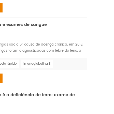
ia e exames de sangue
gias são a 6ª causa de doença crônica. em 2018,
anças foram diagnosticadas com febre do feno. a
risco de vida reações são medicamentos,
 o custo anual das alergias excede bilhões. em 2018,
este rápido
imunoglobulina E
m alergias de pele. reações medicamentosas graves
o é a deficiência de ferro: exame de