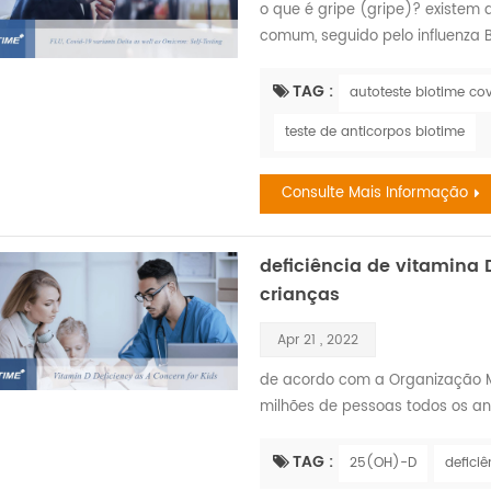
o que é gripe (gripe)? existem qu
comum, seguido pelo influenza 
sintomas são semelhantes. infl
doença respiratória viral que é
TAG :
autoteste biotime co
inverno. o vírus da gripe causa 
teste de anticorpos biotime
espalha faci...
Consulte Mais Informação
deficiência de vitamin
crianças
Apr 21 , 2022
de acordo com a Organização M
milhões de pessoas todos os an
crianças que foram expostas a 
maior risco de deficiência de v
TAG :
25(OH)-D
defici
direito de ter um futuro saudáve