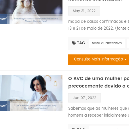
May 31 , 2022
mapa de casos confirmados e s
13 e 21 de maio de 2022. (fonte
da varíola dos macacos foi isola
quando macacos enviados de C
TAG :
teste quantitativo
Dinamarca adoeceram. no entan
1970, quando o vírus foi...
Consulte Mais Informação
O AVC de uma mulher pode
precocemente devido a d
Jun 07 , 2022
Sabemos que as mulheres que 
homens a receber inicialmente 
elas nem sempre exibem o que p