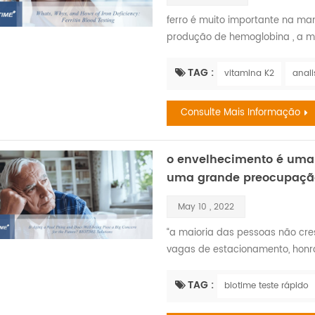
ferro é muito importante na man
produção de hemoglobina , a mo
ferro também é necessária para 
deficiência de ferro é, de fato, 
TAG :
vitamina K2
anal
três e cinco bilhões de pessoas,
Consulte Mais Informação
o envelhecimento é uma 
uma grande preocupação 
May 10 , 2022
“a maioria das pessoas não cre
vagas de estacionamento, honram
chamam isso de maturidade. o q
descobertas recentes o envelh
TAG :
biotime teste rápido
mudanças em todos os sistemas