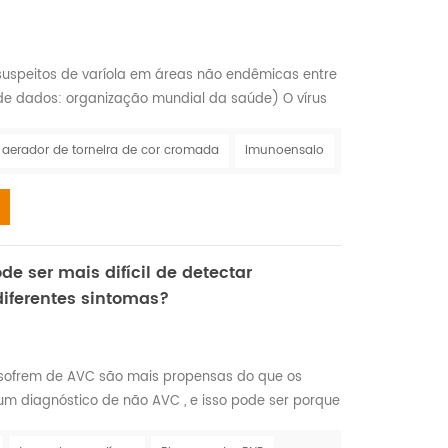
uspeitos de varíola em áreas não endêmicas entre
 de dados: organização mundial da saúde) O vírus
do e identificado pela primeira vez em 1958,
ingapura para um centro de pesquisa na
aerador de torneira de cor cromada
imunoensaio
to, o primeiro caso humano confirmado foi em
 ser mais difícil de detectar
iferentes sintomas?
sofrem de AVC são mais propensas do que os
um diagnóstico de não AVC , e isso pode ser porque
oderia ser considerado os sintomas 'clássicos' de