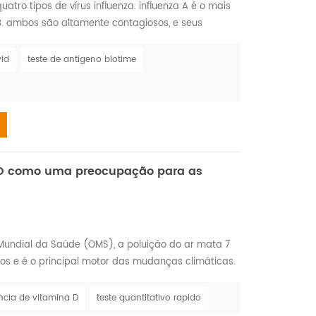
atro tipos de vírus influenza. influenza A é o mais
B. ambos são altamente contagiosos, e seus
uenza, também conhecida como gripe , é uma
 mais prevalente durante os meses de outono e
vid
teste de antígeno biotime
infecções do nariz, garganta, e pulmões. ele se
a D como uma preocupação para as
undial da Saúde (OMS), a poluição do ar mata 7
os e é o principal motor das mudanças climáticas.
altos níveis de poluição do ar podem estar em
itamina D mais tarde na vida. as crianças têm o
ência de vitamina D
teste quantitativo rapido
l a poluição do ar é um fator principal que