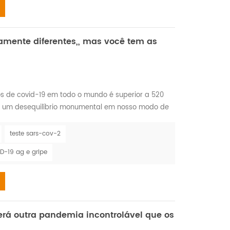
tamente diferentes,, mas você tem as
os de covid-19 em todo o mundo é superior a 520
ou um desequilíbrio monumental em nosso modo de
e domínio do hospedeiro e lançou um holofote
ores membros da sociedade — vírus. também sua
teste sars-cov-2
as estações afetou muito . a gripe e o COVID-19
D-19 ag e gripe
erá outra pandemia incontrolável que os