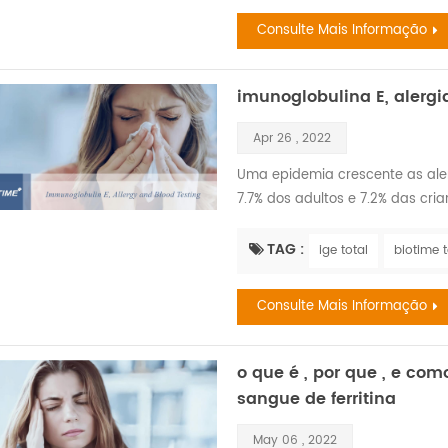
determina a q...
Consulte Mais Informação
imunoglobulina E, alerg
Apr 26 , 2022
Uma epidemia crescente as aler
7.7% dos adultos e 7.2% das cri
mais comum alergia grave com 
alimentos, e picadas de insetos.
TAG :
ige total
biotime t
9.2 milhões de crianças tivera
podem afe...
Consulte Mais Informação
o que é , por que , e com
sangue de ferritina
May 06 , 2022