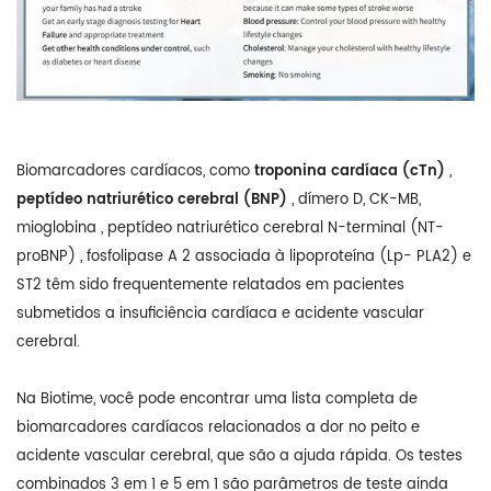
Biomarcadores cardíacos, como
troponina cardíaca (cTn)
,
peptídeo natriurético cerebral (BNP)
, dímero D, CK-MB,
mioglobina
,
peptídeo natriurético cerebral N-terminal (NT-
proBNP)
, fosfolipase A 2 associada à lipoproteína (Lp- PLA2) e
ST2
têm sido frequentemente relatados em pacientes
submetidos
a
insuficiência cardíaca e
acidente vascular
cerebral.
Na Biotime, você pode encontrar uma lista completa de
biomarcadores cardíacos relacionados a dor no peito e
acidente vascular cerebral, que são a ajuda rápida. Os testes
combinados 3 em 1 e 5 em 1 são parâmetros de teste ainda