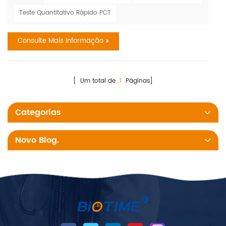
séptico, falência de múltiplos órgãos e morte. É mais
Teste Quantitativo Rápido PCT
frequentemente uma complicação grave da infecção,
particularmente em países de baixa e média renda, onde
Consulte Mais Informação
representa uma das principais cau...
[ Um total de
1
Páginas]
Categorias
Novo Blog.