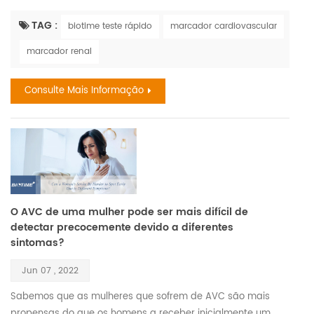
seus cartões de crédito, se casam, têm filhos, e chamam
isso de maturidade. o que isso é, está envelhecendo.” —
TAG :
biotime teste rápido
marcador cardiovascular
maya angelou. descobertas recentes o envelhecimento é
marcador renal
um processo complexo que leva a mudanças em todos os
sistemas do corpo e em todas as funções da pessoa; no
Consulte Mais Informação
entanto, o envelhe...
O AVC de uma mulher pode ser mais difícil de
detectar precocemente devido a diferentes
sintomas?
Jun 07 , 2022
Sabemos que as mulheres que sofrem de AVC são mais
propensas do que os homens a receber inicialmente um