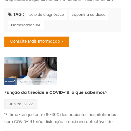
diagnóstico de não AVC , e isso pode ser porque elas nem
sempre exibem o que poderia ser considerado os sintomas
TAG :
teste de diagnóstico
troponina cardíaca
'clássicos' de AVC com a mesma frequência que os homens.
Biomarcador BNP
De acordo com a World Stroke Organization WSO: Incidência
e prevalência para todos os tipos de AVC combinados em
Consulte Mais Informação
mulheres com ...
Função da tireoide e COVID-19: o que sabemos?
Jun 28 , 2022
“Estima-se que entre 15-30% dos pacientes hospitalizados
com COVID-19 terão disfunção tireoidiana detectável de
início recente”. É um bom momento para revisar os dados