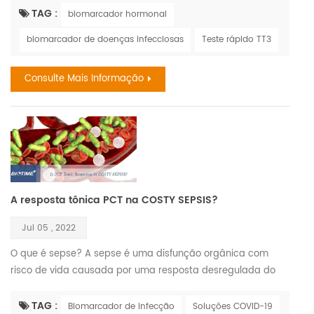
sobre como a infecção por COVID-19 afeta a tireoide e,
TAG :
biomarcador hormonal
inversamente, como a doença da tireoide existente pode
biomarcador de doenças infecciosas
Teste rápido TT3
afetar os riscos associados à infecção por COVID-19. Esta
não é uma tarefa tão fácil como se poderia pensar. Um
Consulte Mais Informação
número sem...
A resposta tônica PCT na COSTY SEPSIS?
Jul 05 , 2022
O que é sepse? A sepse é uma disfunção orgânica com
risco de vida causada por uma resposta desregulada do
hospedeiro à infecção. Se não for reconhecida
precocemente e tratada prontamente, pode levar a choque
TAG :
Biomarcador de infecção
Soluções COVID-19