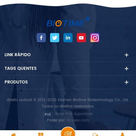
LINK RÁPIDO
TAGS QUENTES
PRODUTOS
direito autoral © 2013-2026 Xiamen Biotime Biotechnology Co., Ltd..
Todos os direitos reservados.
Rede IPv6 suportada
Poder por.:
dyyseo.com