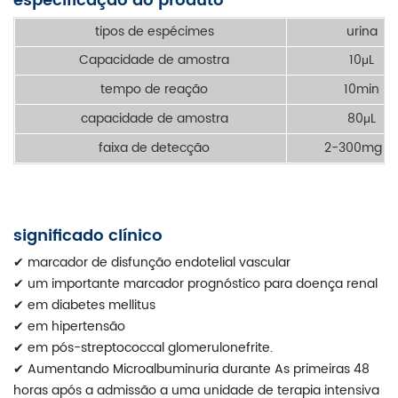
especificação do produto
tipos de espécimes
urina
Capacidade de amostra
10μL
tempo de reação
10min
capacidade de amostra
80μL
faixa de detecção
2-300mg / 
significado clínico
✔
marcador de disfunção endotelial vascular
✔
um importante marcador prognóstico para doença renal
✔
em diabetes mellitus
✔
em hipertensão
✔
em pós-streptococcal glomerulonefrite.
✔
Aumentando Microalbuminuria durante As primeiras 48
horas após a admissão a uma unidade de terapia intensiva