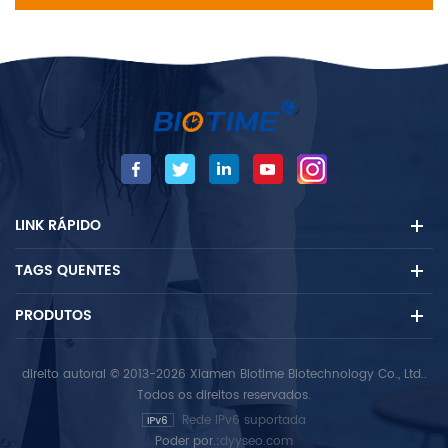
LINK RÁPIDO
TAGS QUENTES
PRODUTOS
direito autoral © 2013-2026 Xiamen Biotime Biotechnology Co., Ltd..
Todos os direitos reservados.
Rede IPv6 suportada
Poder por.:
dyyseo.com