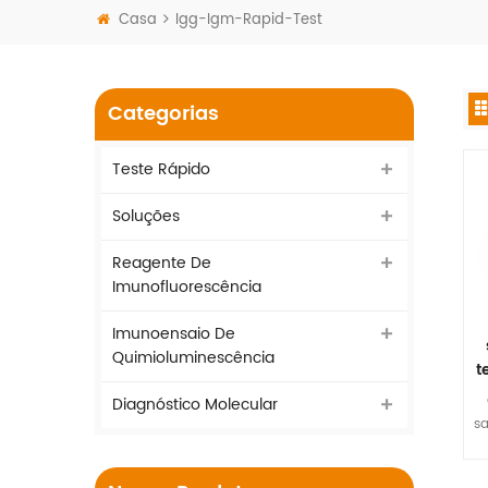
Casa
Igg-Igm-Rapid-Test
Categorias
Teste Rápido
Soluções
Reagente De
Imunofluorescência
Imunoensaio De
Quimioluminescência
t
Diagnóstico Molecular
sa
a