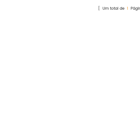
igm em plasma humano,
[ Um total de
1
Pági
soro ou sangue total por
ensaio de
munocromatografia de ouro
coloidal