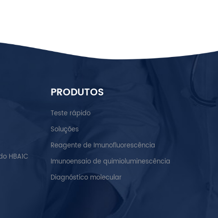
PRODUTOS
Teste rápido
Soluções
Reagente de Imunofluorescência
do HBA1C
Imunoensaio de quimioluminescência
Diagnóstico molecular