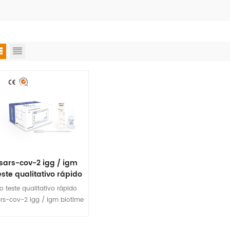
sars-cov-2 igg / igm
este qualitativo rápido
o teste qualitativo rápido
rs-cov-2 igg / igm biotime
destina-se a qualificar o
nticorpo sars-cov-2 igg e