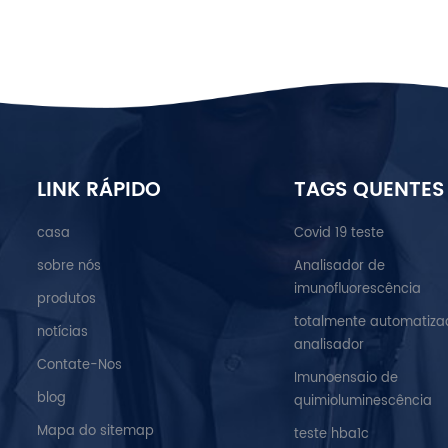
LINK RÁPIDO
TAGS QUENTES
casa
Covid 19 teste
sobre nós
Analisador de
imunofluorescência
produtos
totalmente automatiza
notícias
analisador
Contate-Nos
Imunoensaio de
blog
quimioluminescência
Mapa do sitemap
teste hba1c