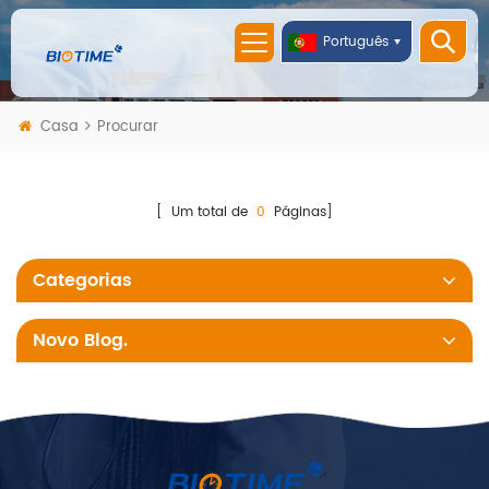
Português
Casa
Procurar
[ Um total de
0
Páginas]
Categorias
Novo Blog.