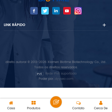
LINK RÁPIDO
direito autoral © 2013-2026 Xiamen Biotime Biotechnology Co., Ltd..
Todos os direitos reservados.
Rede IPv6 suportada
Poder por.:
dyyseo.com
Casa
Produtos
Contato
Cerca De